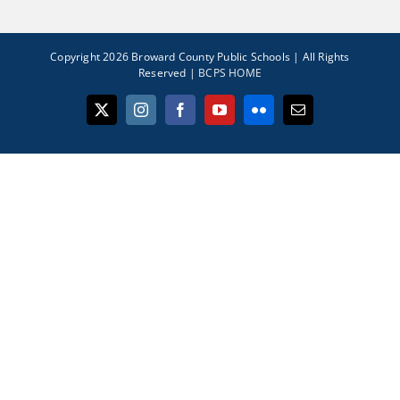
Copyright 2026 Broward County Public Schools | All Rights
Reserved |
BCPS HOME
X
Instagram
Facebook
YouTube
Flickr
Email