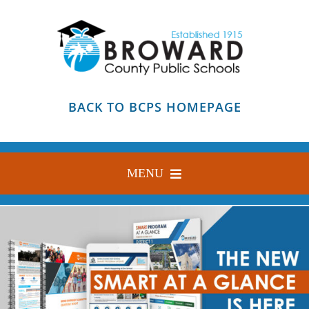
Skip
to
content
BACK TO BCPS HOMEPAGE
MENU
HOME
ABOUT
FIND YOUR SCHOOL
BLOG